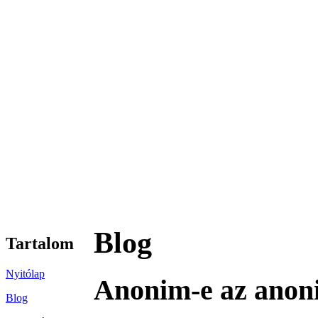
Blog
Tartalom
Nyitólap
Anonim-e az anon
Blog