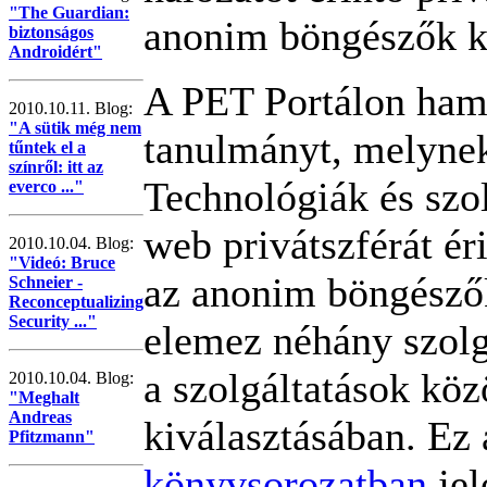
"The Guardian:
anonim böngészők k
biztonságos
Androidért"
A PET Portálon ham
2010.10.11. Blog:
"A sütik még nem
tanulmányt, melyne
tűntek el a
színről: itt az
Technológiák és szo
everco ..."
web privátszférát ér
2010.10.04. Blog:
"Videó: Bruce
az anonim böngészők
Schneier -
Reconceptualizing
Security ..."
elemez néhány szolg
a szolgáltatások köz
2010.10.04. Blog:
"Meghalt
Andreas
kiválasztásában. Ez
Pfitzmann"
könyvsorozatban
jel