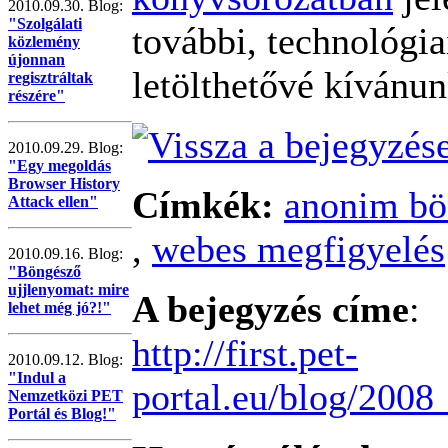
2010.09.30. Blog:
"Szolgálati
további, technológia
közlemény
újonnan
letölthetővé kívánun
regisztráltak
részére"
2010.09.29. Blog:
"Egy megoldás
Browser History
Címkék:
anonim b
Attack ellen"
,
webes megfigyelés
2010.09.16. Blog:
"Böngésző
ujjlenyomat: mire
A bejegyzés címe
:
lehet még jó?!"
http://first.pet-
2010.09.12. Blog:
"Indul a
portal.eu/blog/20
Nemzetközi PET
Portál és Blog!"