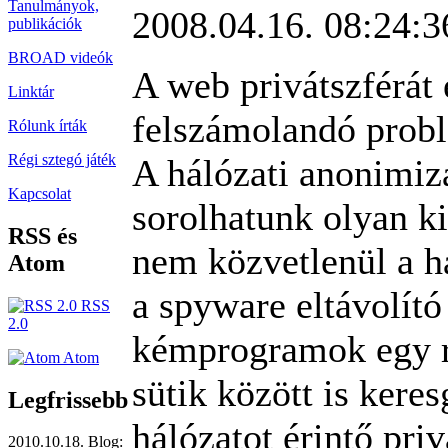
Tanulmányok,
2008.04.16. 08:24:3
publikációk
BROAD videók
A web privátszférát 
Linktár
felszámolandó probl
Rólunk írták
Régi sztegó játék
A hálózati anonimiz
Kapcsolat
sorolhatunk olyan k
RSS és
nem közvetlenül a há
Atom
a spyware eltávolító
RSS
2.0
kémprogramok egy r
Atom
sütik között is kere
Legfrissebb
hálózatot érintő pri
2010.10.18. Blog: