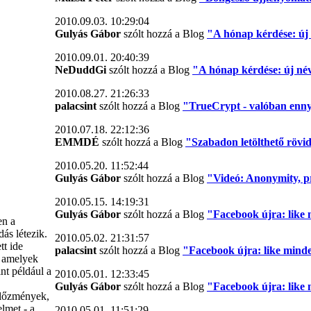
2010.09.03. 10:29:04
Gulyás Gábor
szólt hozzá a Blog
"A hónap kérdése: új 
2010.09.01. 20:40:39
NeDuddGi
szólt hozzá a Blog
"A hónap kérdése: új név
2010.08.27. 21:26:33
palacsint
szólt hozzá a Blog
"TrueCrypt - valóban enny
2010.07.18. 22:12:36
EMMDÉ
szólt hozzá a Blog
"Szabadon letölthető rövid
2010.05.20. 11:52:44
Gulyás Gábor
szólt hozzá a Blog
"Videó: Anonymity, pr
2010.05.15. 14:19:31
Gulyás Gábor
szólt hozzá a Blog
"Facebook újra: like 
en a
ás létezik.
2010.05.02. 21:31:57
tt ide
palacsint
szólt hozzá a Blog
"Facebook újra: like minden
, amelyek
int például a
2010.05.01. 12:33:45
Gulyás Gábor
szólt hozzá a Blog
"Facebook újra: like 
előzmények,
elmet - a
2010.05.01. 11:51:29