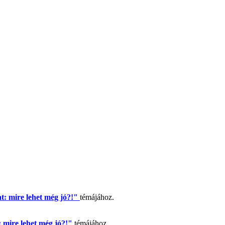
t: mire lehet még jó?!"
témájához.
 mire lehet még jó?!"
témájához.