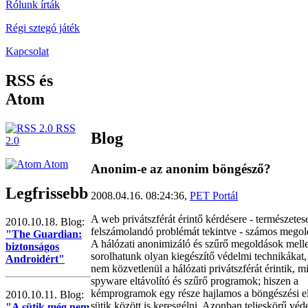
Rólunk írták
Régi sztegó játék
Kapcsolat
RSS és
Atom
RSS
Blog
2.0
Atom
Anonim-e az anonim böngésző?
Legfrissebb
2008.04.16. 08:24:36,
PET Portál
A web privátszférát érintő kérdésere - természetes
2010.10.18. Blog:
felszámolandó problémát tekintve - számos megold
"The Guardian:
A hálózati anonimizáló és szűrő megoldások melle
biztonságos
sorolhatunk olyan kiegészítő védelmi technikákat
Androidért"
nem közvetlenül a hálózati privátszférát érintik, m
spyware eltávolító és szűrő programok; hiszen a
kémprogramok egy része hajlamos a böngészési 
2010.10.11. Blog:
sütik között is keresgélni. Azonban teljeskörű véd
"A sütik még nem