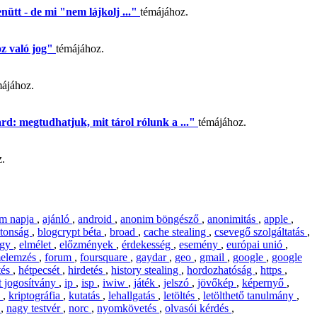
ütt - de mi "nem lájkolj ..."
témájához.
oz való jog"
témájához.
májához.
d: megtudhatjuk, mit tárol rólunk a ..."
témájához.
z.
em napja
,
ajánló
,
android
,
anonim böngésző
,
anonimitás
,
apple
,
ztonság
,
blogcrypt béta
,
broad
,
cache stealing
,
csevegő szolgáltatás
,
ügy
,
elmélet
,
előzmények
,
érdekesség
,
esemény
,
európai unió
,
melemzés
,
forum
,
foursquare
,
gaydar
,
geo
,
gmail
,
google
,
google
tés
,
hétpecsét
,
hirdetés
,
history stealing
,
hordozhatóság
,
https
,
t jogosítvány
,
ip
,
isp
,
iwiw
,
játék
,
jelszó
,
jövőkép
,
képernyő
,
k
,
kriptográfia
,
kutatás
,
lehallgatás
,
letöltés
,
letölthető tanulmány
,
y
,
nagy testvér
,
norc
,
nyomkövetés
,
olvasói kérdés
,