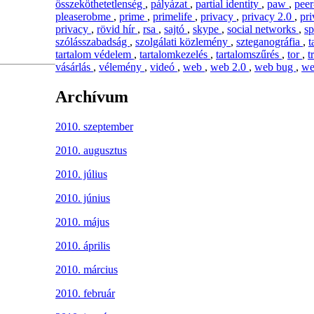
összeköthetetlenség
,
pályázat
,
partial identity
,
paw
,
peer
pleaserobme
,
prime
,
primelife
,
privacy
,
privacy 2.0
,
pr
privacy
,
rövid hír
,
rsa
,
sajtó
,
skype
,
social networks
,
s
szólásszabadság
,
szolgálati közlemény
,
szteganográfia
,
t
tartalom védelem
,
tartalomkezelés
,
tartalomszűrés
,
tor
,
t
vásárlás
,
vélemény
,
videó
,
web
,
web 2.0
,
web bug
,
we
Archívum
2010. szeptember
2010. augusztus
2010. július
2010. június
2010. május
2010. április
2010. március
2010. február