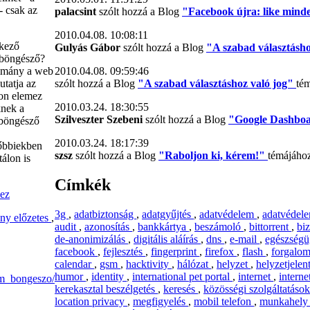
- csak az
palacsint
szólt hozzá a Blog
"Facebook újra: like minden
2010.04.08. 10:08:11
tkező
Gulyás Gábor
szólt hozzá a Blog
"A szabad választásh
 böngésző?
ulmány a web
2010.04.08. 09:59:46
utatja az
szólt hozzá a Blog
"A szabad választáshoz való jog"
té
don elemez
2010.03.24. 18:30:55
knek a
Szilveszter Szebeni
szólt hozzá a Blog
"Google Dashboar
 böngésző
2010.03.24. 18:17:39
sőbbiekben
szsz
szólt hozzá a Blog
"Raboljon ki, kérem!"
témájáho
álon is
Címkék
hez
3g
,
adatbiztonság
,
adatgyűjtés
,
adatvédelem
,
adatvédel
ny előzetes
,
audit
,
azonosítás
,
bankkártya
,
beszámoló
,
bittorrent
,
bi
de-anonimizálás
,
digitális aláírás
,
dns
,
e-mail
,
egészség
facebook
,
fejlesztés
,
fingerprint
,
firefox
,
flash
,
forgalo
calendar
,
gsm
,
hacktivity
,
hálózat
,
helyzet
,
helyzetjelen
humor
,
identity
,
international pet portal
,
internet
,
interne
m_bongeszo/
kerekasztal beszélgetés
,
keresés
,
közösségi szolgáltatáso
location privacy
,
megfigyelés
,
mobil telefon
,
munkahel