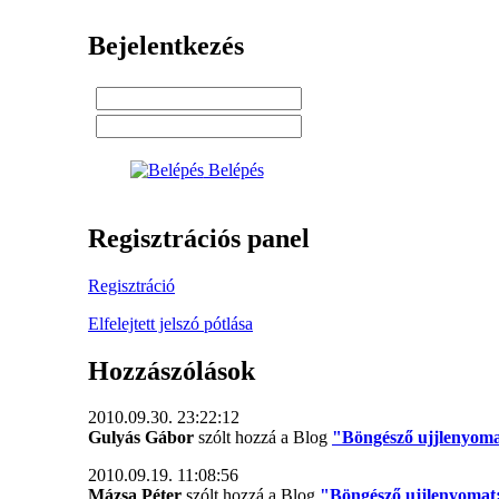
Bejelentkezés
Belépés
Regisztrációs panel
Regisztráció
Elfelejtett jelszó pótlása
Hozzászólások
2010.09.30. 23:22:12
Gulyás Gábor
szólt hozzá a Blog
"Böngésző ujjlenyoma
2010.09.19. 11:08:56
Mázsa Péter
szólt hozzá a Blog
"Böngésző ujjlenyomat: