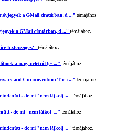
névjegyek a GMail címtárban, d ..."
témájához.
jegyek a GMail címtárban, d ..."
témájához.
ire biztonságos?"
témájához.
filmek a magánéletről (és ..."
témájához.
ivacy and Circumvention: Tor i ..."
témájához.
mindenütt - de mi "nem lájkolj ..."
témájához.
ütt - de mi "nem lájkolj ..."
témájához.
mindenütt - de mi "nem lájkolj ..."
témájához.