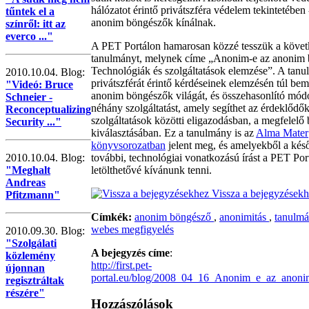
hálózatot érintő privátszféra védelem tekintetében 
tűntek el a
anonim böngészők kínálnak.
színről: itt az
everco ..."
A PET Portálon hamarosan közzé tesszük a köve
tanulmányt, melynek címe „Anonim-e az anonim
Technológiák és szolgáltatások elemzése”. A tan
2010.10.04. Blog:
privátszférát érintő kérdéseinek elemzésén túl bem
"Videó: Bruce
anonim böngészők világát, és összehasonlító mó
Schneier -
néhány szolgáltatást, amely segíthet az érdeklődő
Reconceptualizing
szolgáltatások közötti eligazodásban, a megfelelő
Security ..."
kiválasztásában. Ez a tanulmány is az
Alma Mater
könyvsorozatban
jelent meg, és amelyekből a ké
további, technológiai vonatkozású írást a PET Port
2010.10.04. Blog:
letölthetővé kívánunk tenni.
"Meghalt
Andreas
Vissza a bejegyzések
Pfitzmann"
Címkék:
anonim böngésző
,
anonimitás
,
tanulmá
webes megfigyelés
2010.09.30. Blog:
"Szolgálati
A bejegyzés címe
:
közlemény
http://first.pet-
újonnan
portal.eu/blog/2008_04_16_Anonim_e_az_anoni
regisztráltak
részére"
Hozzászólások