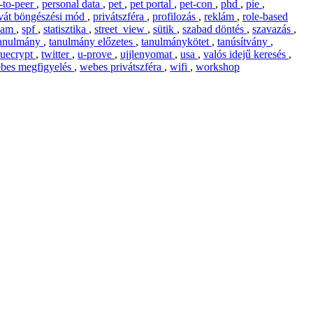
-to-peer
,
personal data
,
pet
,
pet portal
,
pet-con
,
phd
,
pie
,
ivát böngészési mód
,
privátszféra
,
profilozás
,
reklám
,
role-based
pam
,
spf
,
statisztika
,
street_view
,
sütik
,
szabad döntés
,
szavazás
,
anulmány
,
tanulmány előzetes
,
tanulmánykötet
,
tanúsítvány
,
ruecrypt
,
twitter
,
u-prove
,
ujjlenyomat
,
usa
,
valós idejű keresés
,
bes megfigyelés
,
webes privátszféra
,
wifi
,
workshop