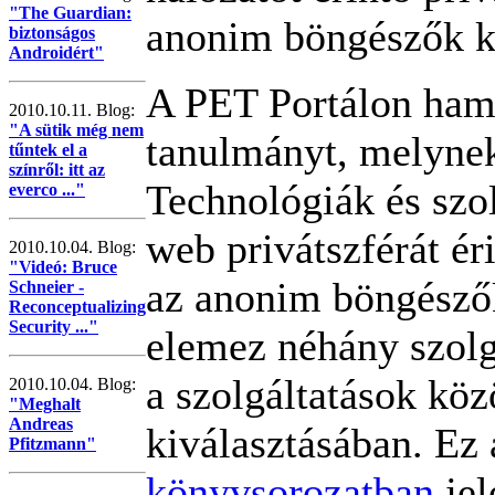
"The Guardian:
anonim böngészők k
biztonságos
Androidért"
A PET Portálon ham
2010.10.11. Blog:
"A sütik még nem
tanulmányt, melyne
tűntek el a
színről: itt az
Technológiák és szo
everco ..."
web privátszférát ér
2010.10.04. Blog:
"Videó: Bruce
az anonim böngészők
Schneier -
Reconceptualizing
Security ..."
elemez néhány szolg
a szolgáltatások köz
2010.10.04. Blog:
"Meghalt
Andreas
kiválasztásában. Ez
Pfitzmann"
könyvsorozatban
jel