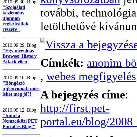
2010.09.30. Blog:
"Szolgálati
további, technológia
közlemény
újonnan
letölthetővé kívánun
regisztráltak
részére"
2010.09.29. Blog:
"Egy megoldás
Browser History
Címkék:
anonim b
Attack ellen"
,
webes megfigyelés
2010.09.16. Blog:
"Böngésző
ujjlenyomat: mire
A bejegyzés címe
:
lehet még jó?!"
http://first.pet-
2010.09.12. Blog:
"Indul a
portal.eu/blog/20
Nemzetközi PET
Portál és Blog!"