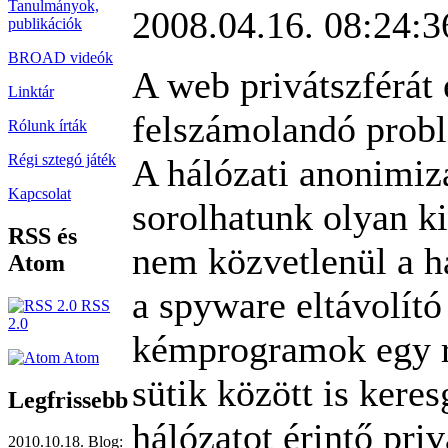
Tanulmányok,
2008.04.16. 08:24:3
publikációk
BROAD videók
A web privátszférát 
Linktár
felszámolandó probl
Rólunk írták
Régi sztegó játék
A hálózati anonimiz
Kapcsolat
sorolhatunk olyan k
RSS és
nem közvetlenül a há
Atom
a spyware eltávolító
RSS
2.0
kémprogramok egy r
Atom
sütik között is kere
Legfrissebb
hálózatot érintő pri
2010.10.18. Blog: