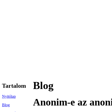
Blog
Tartalom
Nyitólap
Anonim-e az anon
Blog