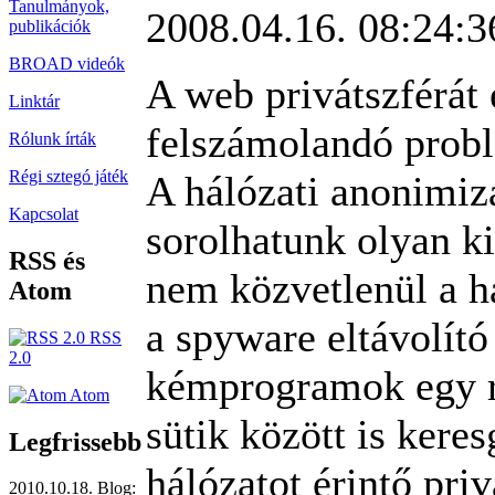
Tanulmányok,
2008.04.16. 08:24:3
publikációk
BROAD videók
A web privátszférát 
Linktár
felszámolandó probl
Rólunk írták
Régi sztegó játék
A hálózati anonimiz
Kapcsolat
sorolhatunk olyan k
RSS és
nem közvetlenül a há
Atom
a spyware eltávolító
RSS
2.0
kémprogramok egy r
Atom
sütik között is kere
Legfrissebb
hálózatot érintő pri
2010.10.18. Blog: