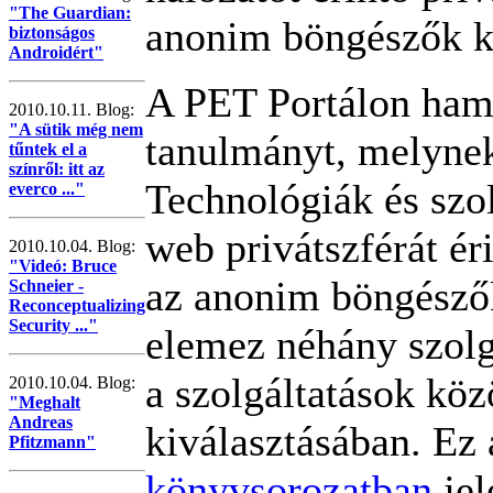
"The Guardian:
anonim böngészők k
biztonságos
Androidért"
A PET Portálon ham
2010.10.11. Blog:
"A sütik még nem
tanulmányt, melyne
tűntek el a
színről: itt az
Technológiák és szo
everco ..."
web privátszférát ér
2010.10.04. Blog:
"Videó: Bruce
az anonim böngészők
Schneier -
Reconceptualizing
Security ..."
elemez néhány szolg
a szolgáltatások köz
2010.10.04. Blog:
"Meghalt
Andreas
kiválasztásában. Ez
Pfitzmann"
könyvsorozatban
jel