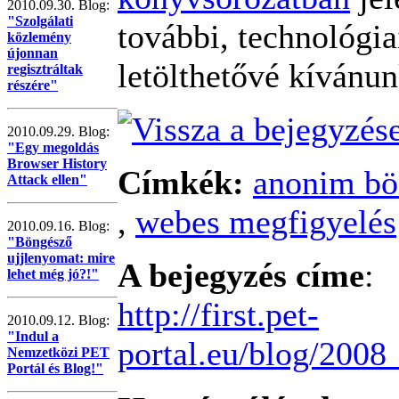
2010.09.30. Blog:
"Szolgálati
további, technológia
közlemény
újonnan
letölthetővé kívánun
regisztráltak
részére"
2010.09.29. Blog:
"Egy megoldás
Browser History
Címkék:
anonim b
Attack ellen"
,
webes megfigyelés
2010.09.16. Blog:
"Böngésző
ujjlenyomat: mire
A bejegyzés címe
:
lehet még jó?!"
http://first.pet-
2010.09.12. Blog:
"Indul a
portal.eu/blog/20
Nemzetközi PET
Portál és Blog!"