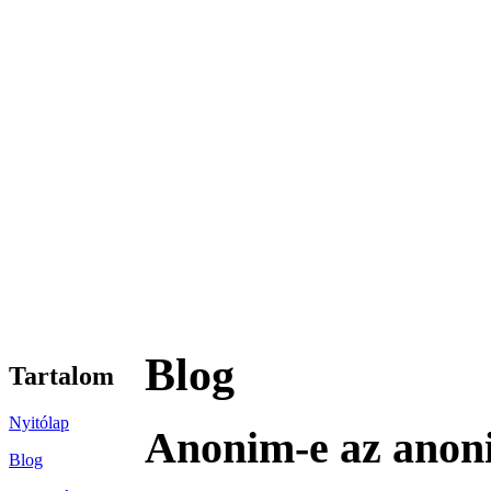
Blog
Tartalom
Nyitólap
Anonim-e az anon
Blog