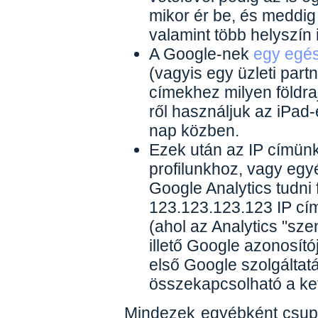
mikor ér be, és meddig 
valamint több helyszín
A Google-nek
egy egés
(vagyis egy üzleti par
címekhez milyen földraj
ről használjuk az iPad-
nap közben.
Ezek után az IP címün
profilunkhoz, vagy egy
Google Analytics tudni
123.123.123.123 IP cím 
(ahol az Analytics "sze
illető Google azonosítój
első Google szolgálta
összekapcsolható a ket
Mindezek egyébként csup