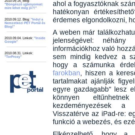
2010.09.16. Blog:
ahol a fogyasztóknak szán
"Böngésző ujjlenyomat:
mire lehet még jó?!"
hatékonyan értékesíthe
érdemes elgondolkozni, ho
2010.09.12. Blog:
"Indul a
Nemzetközi PET Portál és
Blog!"
A weben már találkozhatu
2010.09.04. Linkek:
"Inside
jelenségével: néhány
Google"
információkhoz való hozzá
2010.08.31. Linkek:
sem mindig kedvez a sz
"TorProxy"
hogy a számunka érdek
farokban
, hiszen a keres
tartalmakat ajánlják fig
egyre gazdagabb" lesz elv
könnyen eltűnhetn
kezdeményezések a ho
Visszatérve az iPad-re: e
funkció a webezés, és ezé
Elképzelhető, hogy a 