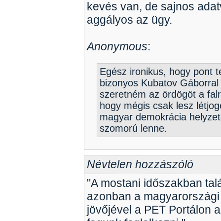
kevés van, de sajnos ada
aggályos az ügy.
Anonymous
:
Egész ironikus, hogy pont t
bizonyos Kubatov Gáborral 
szeretném az ördögöt a falr
hogy mégis csak lesz létjog
magyar demokrácia helyzet
szomorú lenne.
Névtelen hozzászóló
"A mostani időszakban tal
azonban a magyarországi 
jövőjével a PET Portálon 