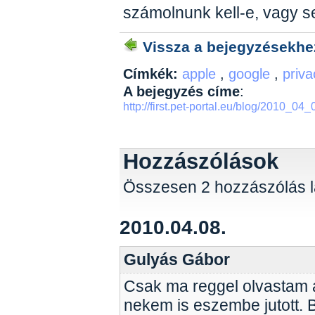
számolnunk kell-e, vagy s
Vissza a bejegyzésekhe
Címkék:
apple
,
google
,
priv
A bejegyzés címe
:
http://first.pet-portal.eu/blog/2010_
Hozzászólások
Összesen 2 hozzászólás l
2010.04.08.
Gulyás Gábor
Csak ma reggel olvastam a 
nekem is eszembe jutott. 