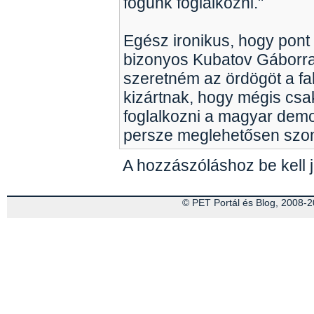
fogunk foglalkozni."
Egész ironikus, hogy pont 
bizonyos Kubatov Gáborral
szeretném az ördögöt a fal
kizártnak, hogy mégis csak
foglalkozni a magyar demo
persze meglehetősen szo
A hozzászóláshoz be kell j
© PET Portál és Blog, 2008-