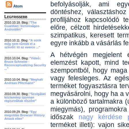
befolyásolják, ami eg
Atom
döntéshez, választáshoz
Legfrissebb
profiljához kapcsolódó t
2010.10.18. Blog:
"The
előre, célzott hirdetése
Guardian: biztonságos
Androidért"
szimpatikus, keresett te
2010.10.11. Blog:
"A sütik
egyre inkább a vásárlás f
még nem tűntek el a
színről: itt az everco ..."
A hétvégén megjelent 
2010.10.04. Blog:
"Videó:
elemzést kapott, mind te
Bruce Schneier -
Reconceptualizing Security
szempontból, hogy maga 
..."
vagy felesleges. Az egé
2010.10.04. Blog:
"Meghalt
Andreas Pfitzmann"
terméket fogyasztásra ter
megvásárolni, hogy ha a v
2010.09.30. Blog:
"Szolgálati
közlemény újonnan
a különböző tartalmakra (
regisztráltak részére"
miegymás), programokra 
2010.09.29. Blog:
"Egy
időszak
nagy kérdése 
megoldás Browser History
Attack ellen"
terméket illeti): vajon si