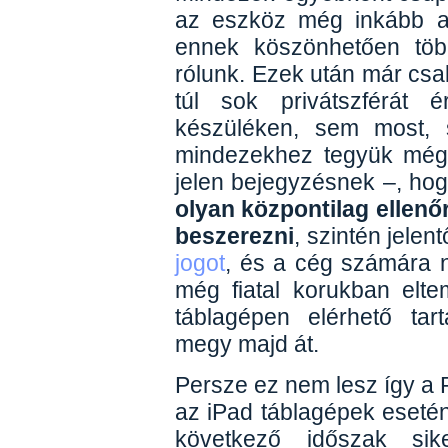
az eszköz még inkább a 
ennek köszönhetően több
rólunk. Ezek után már csa
túl sok privátszférát é
készüléken, sem most, 
mindezekhez tegyük még
jelen bejegyzésnek –, ho
olyan központilag ellenőr
beszerezni
, szintén jele
jogot
, és a cég számára
még fiatal korukban eltem
táblagépen elérhető tart
megy majd át.
Persze ez nem lesz így a 
az iPad táblagépek eseté
következő időszak sik