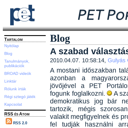
Blog
Tartalom
Nyitólap
A szabad választá
Blog
2010.04.07. 10:58:14,
Gulyás
Tanulmányok,
publikációk
A mostani időszakban tal
BROAD videók
azonban a magyarorszá
Linktár
jövőjével a PET Portál
Rólunk írták
fogunk foglalkozni.
A sz
Régi sztegó játék
demokratikus jog bár ne
Kapcsolat
tartozik, mégis szorosa
RSS és Atom
valakit megfigyelnek és pro
fel tudják használni a
RSS 2.0