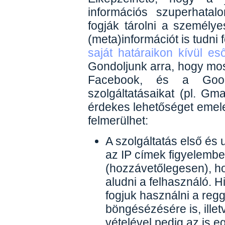
információs szuperhata
fogják tárolni a személy
(meta)információt is tudni 
saját határaikon kívül es
Gondoljunk arra, hogy mos
Facebook, és a Goo
szolgáltatásaikat (pl. G
érdekes lehetőséget emele
felmerülhet:
A szolgáltatás első és 
az IP címek figyelembe 
(hozzávetőlegesen), hog
aludni a felhasználó. H
fogjuk használni a regg
böngésézésére is, illet
vételével pedig az is 