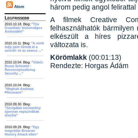
három pedig angol felirattal
Atom
Legfrissebb
A filmek Creative Com
2010.10.18. Blog:
"The
felhasználhatók bármilyen n
Guardian: biztonságos
Androidért"
elkészült a híres pizza
változata is.
2010.10.11. Blog:
"A sütik
még nem tűntek el a
színről: itt az everco ..."
Körömlakk
(00:01:13)
2010.10.04. Blog:
"Videó:
Rendezte: Horgas Ádám
Bruce Schneier -
Reconceptualizing
Security ..."
2010.10.04. Blog:
"Meghalt Andreas
Pfitzmann"
2010.09.30. Blog:
"Szolgálati közlemény
újonnan regisztráltak
részére"
2010.09.29. Blog:
"Egy
megoldás Browser
History Attack ellen"