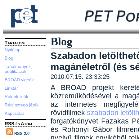
Blog
Tartalom
Nyitólap
Szabadon letölthet
Blog
magánéletről (és sé
Tanulmányok,
publikációk
2010.07.15. 23:33:25
BROAD videók
A BROAD projekt kereté
Linktár
közreműködésével a magán
Rólunk írták
az internetes megfigyelé
Régi sztegó játék
rövidfilmek
szabadon letölth
Kapcsolat
forgatókönyvet Fazakas P
RSS és Atom
és Rohonyi Gábor filmren
RSS 2.0
nyelvű filmek egyikéből telj