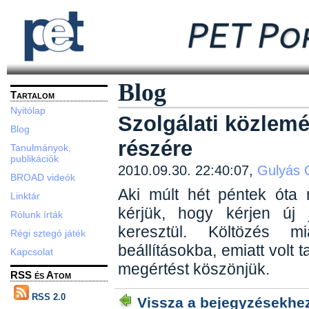
Blog
Tartalom
Nyitólap
Szolgálati közlemé
Blog
részére
Tanulmányok,
publikációk
2010.09.30. 22:40:07,
Gulyás 
BROAD videók
Aki múlt hét péntek óta r
Linktár
kérjük, hogy kérjen új
Rólunk írták
keresztül. Költözés 
Régi sztegó játék
beállításokba, emiatt volt 
Kapcsolat
megértést köszönjük.
RSS és Atom
RSS 2.0
Vissza a bejegyzésekhe