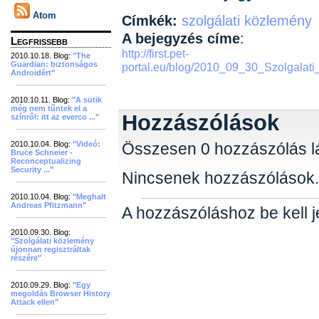
Atom
Címkék:
szolgálati közlemény
A bejegyzés címe
:
Legfrissebb
http://first.pet-
2010.10.18. Blog:
"The
Guardian: biztonságos
portal.eu/blog/2010_09_30_Szolgalati
Androidért"
2010.10.11. Blog:
"A sütik
még nem tűntek el a
Hozzászólások
színről: itt az everco ..."
2010.10.04. Blog:
"Videó:
Összesen 0 hozzászólás lá
Bruce Schneier -
Reconceptualizing
Security ..."
Nincsenek hozzászólások.
2010.10.04. Blog:
"Meghalt
Andreas Pfitzmann"
A hozzászóláshoz be kell j
2010.09.30. Blog:
"Szolgálati közlemény
újonnan regisztráltak
részére"
2010.09.29. Blog:
"Egy
megoldás Browser History
Attack ellen"