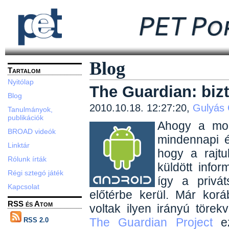
Blog
Tartalom
Nyitólap
The Guardian: biz
Blog
2010.10.18. 12:27:20,
Gulyás
Tanulmányok,
publikációk
Ahogy a mob
BROAD videók
mindennapi é
Linktár
hogy a rajtuk
Rólunk írták
küldött info
Régi sztegó játék
így a privá
Kapcsolat
előtérbe kerül. Már kor
RSS és Atom
voltak ilyen irányú töre
The Guardian Project
ez
RSS 2.0