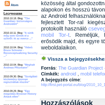
közösség által gondozottn
Atom
alapokon és hosszú távon
Legfrissebb
az Android felhasználóknak
2010.10.18. Blog:
"The
fejlesztett Tor-ral kiegés
Guardian: biztonságos
Androidért"
protokollt használó
cseveg
2010.10.11. Blog:
"A sütik
mobil Tor-t
. Reméljük,
még nem tűntek el a
színről: itt az everco ..."
erősödik majd, és egyre t
weboldalaikon.
2010.10.04. Blog:
"Videó:
Bruce Schneier -
Reconceptualizing Security
..."
Vissza a bejegyzésekhe
2010.10.04. Blog:
"Meghalt
Forrás
:
The Guardian Project 
Andreas Pfitzmann"
Címkék:
android
,
mobil telef
2010.09.30. Blog:
"Szolgálati
A bejegyzés címe
:
közlemény újonnan
regisztráltak részére"
http://first.pet-portal.eu/blog/2010_
2010.09.29. Blog:
"Egy
megoldás Browser History
Attack ellen"
Hozzászólások