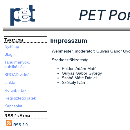
Impresszum
Tartalom
Nyitólap
Webmester, moderátor: Gulyás Gábor Gyö
Blog
Szerkesztőbizottság:
Tanulmányok,
publikációk
Földes Ádám Máté
Gulyás Gábor György
BROAD videók
Szabó Máté Dániel
Linktár
Székely Iván
Rólunk írták
Régi sztegó játék
Kapcsolat
RSS és Atom
RSS 2.0