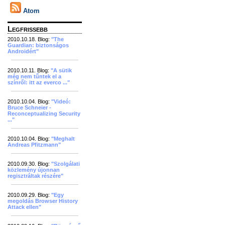
Atom
Legfrissebb
2010.10.18. Blog:
"The
Guardian: biztonságos
Androidért"
2010.10.11. Blog:
"A sütik
még nem tűntek el a
színről: itt az everco ..."
2010.10.04. Blog:
"Videó:
Bruce Schneier -
Reconceptualizing Security
..."
2010.10.04. Blog:
"Meghalt
Andreas Pfitzmann"
2010.09.30. Blog:
"Szolgálati
közlemény újonnan
regisztráltak részére"
2010.09.29. Blog:
"Egy
megoldás Browser History
Attack ellen"