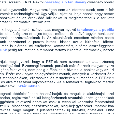
datai sorsáról. (A PET-ekről
összefoglaló tanulmány
olvasható honla
okkal egyszerűbb: Magyarországon sem az informatikusok, sem a fe
ozottak e technológiákról. Úgy véljük, eljött az ideje annak, hogy nem
hozókat és az érdeklődő laikusokat is megismertessük e területt
rszerű informatikai szemlélettel.
ünk, hogy a témakör színvonalas magyar nyelvű
tanulmányait, publiká
de lehetőség szerint teljes terjedelmében elérhetővé tegyük honlapun
itának, hozzászólásoknak is. Az aktualitások esetében minden eset
nunk hozzátenni a puszta hírhez, hiszen azt a különféle, főként
 más is elérheti; mi értékelést, kommentárt, a téma összefüggéseit
gunk
pedig fórumot ad a témához tartozó különféle információk, nézet
.
rtjuk megjegyezni, hogy a PET-ek nem azonosak az adatbiztonsági
chnológiákkal. Biztonsági fórumok, portálok már léteznek magyar nyelv
gébb felet védik, nem pedig a főnököt, a hivatalt, a bankot vagy az üzl
en. Ezért csak olyan bejegyzéseket várunk, amelyek a közismert és a
lt technológiákon, eljárásokon és termékeken túlmenően a PET-ek te
 és alkalmazásával kapcsolatosak. Az e témakörrel foglalkozó mérték
találhatók
linktárunkban
.
ogatói többféleképpen használhatják és maguk is alakíthatják szolg
abadon, regisztráció nélkül böngészhetnek rovataink között; gondoskod
üggésben keletkező adataikat csak a technikai kapcsolat fenntartás
eljük. Másodszor, hozzászólásokat, blog-bejegyzéseket írhatnak korá
rekhez, vagy maguk is jelentkezhetnek új hírekkel, ötletekkel. Enn