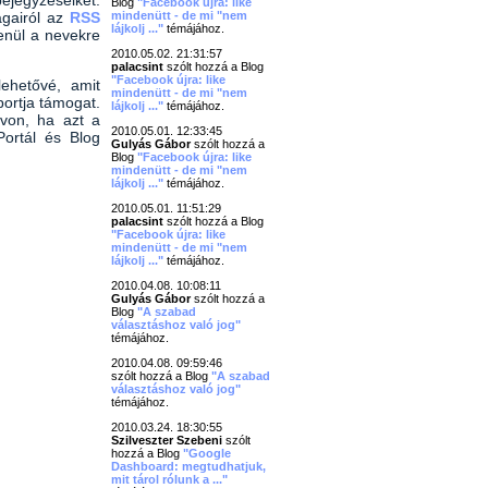
ejegyzéseiket.
Blog
"Facebook újra: like
ágairól az
RSS
mindenütt - de mi "nem
lájkolj ..."
témájához.
enül a nevekre
2010.05.02. 21:31:57
palacsint
szólt hozzá a Blog
"Facebook újra: like
lehetővé, amit
mindenütt - de mi "nem
ortja támogat.
lájkolj ..."
témájához.
ávon, ha azt a
2010.05.01. 12:33:45
Portál és Blog
Gulyás Gábor
szólt hozzá a
Blog
"Facebook újra: like
mindenütt - de mi "nem
lájkolj ..."
témájához.
2010.05.01. 11:51:29
palacsint
szólt hozzá a Blog
"Facebook újra: like
mindenütt - de mi "nem
lájkolj ..."
témájához.
2010.04.08. 10:08:11
Gulyás Gábor
szólt hozzá a
Blog
"A szabad
választáshoz való jog"
témájához.
2010.04.08. 09:59:46
szólt hozzá a Blog
"A szabad
választáshoz való jog"
témájához.
2010.03.24. 18:30:55
Szilveszter Szebeni
szólt
hozzá a Blog
"Google
Dashboard: megtudhatjuk,
mit tárol rólunk a ..."