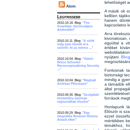
lehetőségét a
Atom
A másik ok s
kellően tájék
Legfrissebb
hanem döntés
2010.10.18. Blog:
"The
kapcsolatos ko
Guardian: biztonságos
Androidért"
Arra töreksz
kivonatosan, 
2010.10.11. Blog:
"A sütik
egyúttal a v
még nem tűntek el a
értéket kívá
színről: itt az everco ..."
weboldalakon
nyújtani.
Blo
2010.10.04. Blog:
"Videó:
megosztására
Bruce Schneier -
Reconceptualizing Security
..."
Fontosnak ta
biztonsági te
mindig a gyen
2010.10.04. Blog:
"Meghalt
Andreas Pfitzmann"
a támadók ell
által propagá
szemléletével
2010.09.30. Blog:
"Szolgálati
források meg
közlemény újonnan
regisztráltak részére"
Honlapunk lát
Először is sz
2010.09.29. Blog:
"Egy
ezzel összef
megoldás Browser History
Attack ellen"
mértékben kez
témákhoz, hí