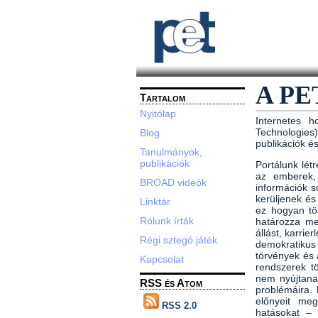
A PET
Tartalom
Nyitólap
Internetes h
Technologies)
Blog
publikációk 
Tanulmányok,
publikációk
Portálunk lét
az emberek, 
BROAD videók
információk s
kerüljenek és
Linktár
ez hogyan tö
Rólunk írták
határozza me
állást, karrie
Régi sztegó játék
demokratikus 
törvények és 
Kapcsolat
rendszerek t
nem nyújtana
RSS és Atom
problémáira. 
előnyeit meg
RSS 2.0
hatásokat – 